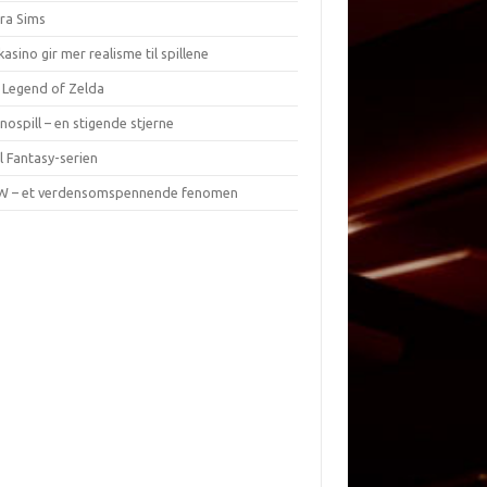
tra Sims
kasino gir mer realisme til spillene
 Legend of Zelda
nospill – en stigende stjerne
l Fantasy-serien
 – et verdensomspennende fenomen