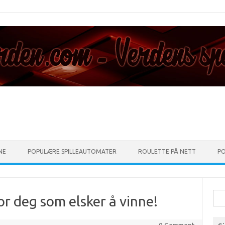
NE
POPULÆRE SPILLEAUTOMATER
ROULETTE PÅ NETT
PO
r deg som elsker å vinne!