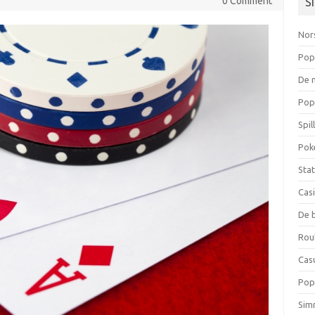
0 Comment
S
Nor
Pop
De 
Popu
Spi
Pok
Stat
Cas
De b
Rou
Cas
Pop
Sim